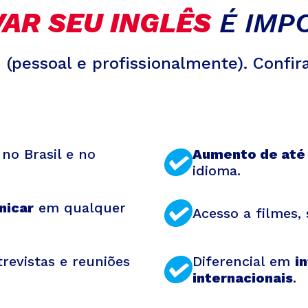
AR SEU INGLÊS
É IMP
A
(pessoal e profissionalmente). Confir
no Brasil e no
Aumento de até 
idioma.
nicar
em qualquer
Acesso a filmes,
revistas e reuniões
Diferencial em
i
internacionais
.