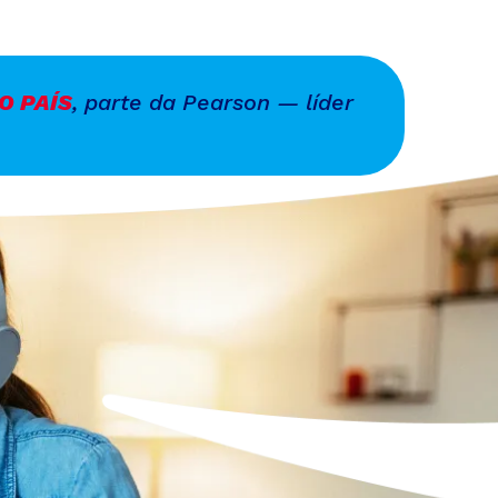
O PAÍS
, parte da Pearson — líder