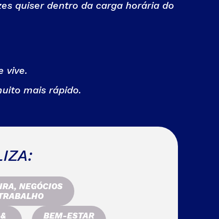
es quiser dentro da carga horária do
 vive.
uito mais rápido.
IZA:
IRA, NEGÓCIOS
 TRABALHO
 &
BEM-ESTAR