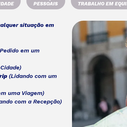
IDADE
PESSOAIS
TRABALHO EM EQUI
ualquer situação em
 Pedido em um
 Cidade)
rip
(Lidando com um
em uma Viagem)
ando com a Recepção)