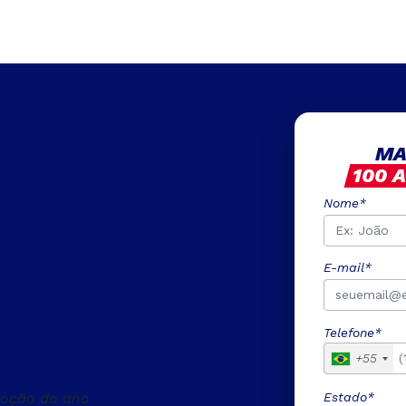
MA
100 
Nome*
E-mail*
Telefone*
+55
Estado*