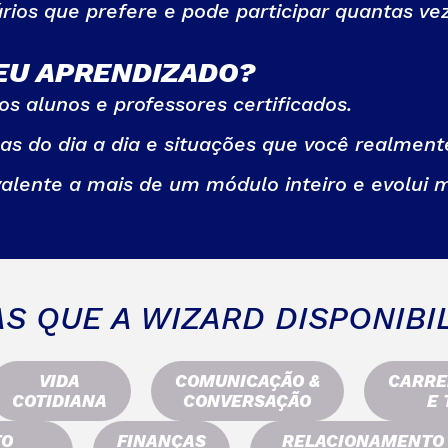
rios que prefere e pode participar quantas vez
SEU APRENDIZADO?
os alunos e professores certificados.
s do dia a dia e situações que você realmente
valente a mais de um módulo inteiro e evolui m
S QUE A WIZARD DISPONIBIL
VIDA
COMUNICAÇÃO &
CARRE
COTIDIANA
CONVERSAÇÃO
E
TO
FINANÇAS
RELACIONAMENTO