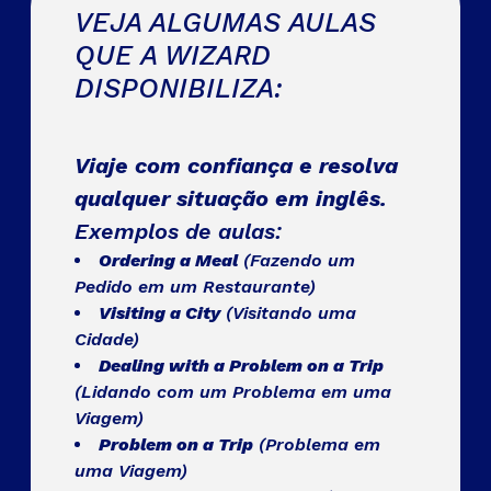
VEJA ALGUMAS AULAS
QUE A WIZARD
DISPONIBILIZA:
Viaje com confiança e resolva
Fa
qualquer situação em inglês.
tr
Exemplos de aulas:
co
Ordering a Meal
(Fazendo um
Ex
Pedido em um Restaurante)
Visiting a City
(Visitando uma
Sup
Cidade)
Dealing with a Problem on a Trip
Pro
(Lidando com um Problema em uma
Viagem)
um 
Problem on a Trip
(Problema em
uma Viagem)
(Fa